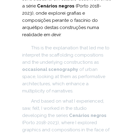
a série
Cenários negros
(Porto 2018-
2023), onde explorei grafias e
composições perante o fascínio do
arquétipo destas construções numa
realidade em
devir.
This is the explanation that led me to
interpret the scaffolding compositions
and the underlying constructions as
occasional scenography
of urban
space, looking at them as performative
architectures, which enhance a
multiplicity of narratives.
And based on what I experienced,
saw, felt, I worked in the studio
developing the series
Cenários negros
(Porto 2018-2023), where I explored
graphics and compositions in the face of