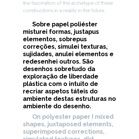
the fascination of the archetype of these
constructions in a reality in the future.
Sobre papel poliéster
misturei formas, justapus
elementos, sobrepus
correções, simulei texturas,
sujidades, anulei elementos e
redesenhei outros. São
desenhos sobretudo da
exploração de liberdade
plástica com o intuito de
recriar aspetos táteis do
ambiente destas estruturas no
ambiente do desenho.
On polyester paper I mixed
shapes, juxtaposed elements,
superimposed corrections,