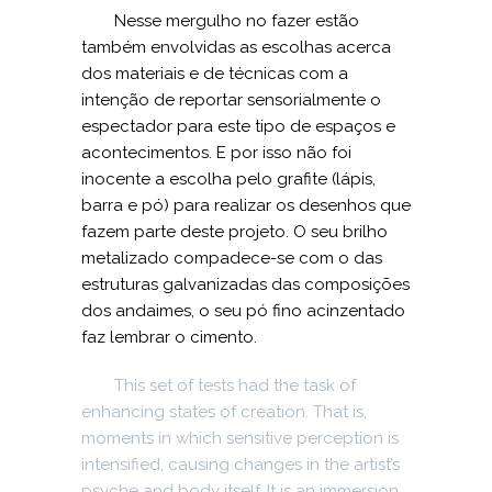
Nesse mergulho no fazer estão
também envolvidas as escolhas acerca
dos materiais e de técnicas com a
intenção de reportar sensorialmente o
espectador para este tipo de espaços e
acontecimentos. E por isso não foi
inocente a escolha pelo grafite (lápis,
barra e pó) para realizar os desenhos que
fazem parte deste projeto. O seu brilho
metalizado compadece-se com o das
estruturas galvanizadas das composições
dos andaimes, o seu pó fino acinzentado
faz lembrar o cimento.
This set of tests had the task of
enhancing states of creation. That is,
moments in which sensitive perception is
intensified, causing changes in the artist’s
psyche and body itself. It is an immersion