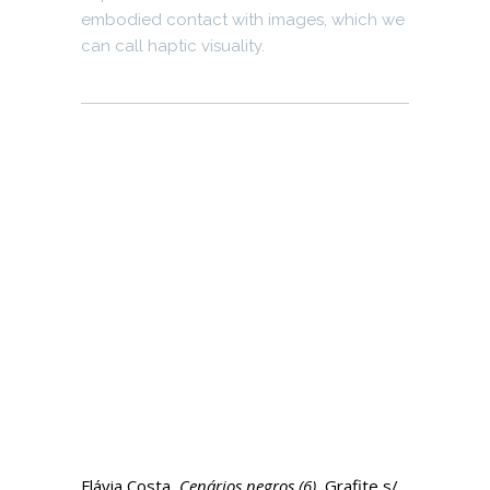
embodied contact with images, which we
can call haptic visuality.
Flávia Costa,
Cenários negros (6)
, Grafite s/