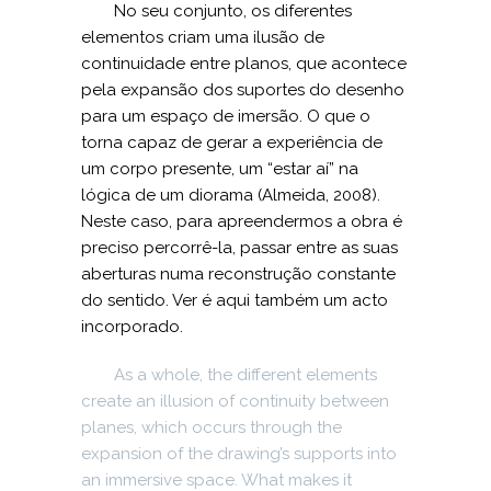
No seu conjunto, os diferentes
elementos criam uma ilusão de
continuidade entre planos, que acontece
pela expansão dos suportes do desenho
para um espaço de imersão. O que o
torna capaz de gerar a experiência de
um corpo presente, um “estar aí” na
lógica de um diorama (Almeida, 2008).
Neste caso, para apreendermos a obra é
preciso percorrê-la, passar entre as suas
aberturas numa reconstrução constante
do sentido. Ver é aqui também um acto
incorporado.
As a whole, the different elements
create an illusion of continuity between
planes, which occurs through the
expansion of the drawing’s supports into
an immersive space. What makes it