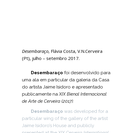
Desembaraço
, Flávia Costa, V.N.Cerveira
(Pt), julho – setembro 2017.
Desembaraço
foi desenvolvido para
uma ala em particular da galeria da Casa
do artista Jaime Isidoro e apresentado
publicamente na
XIX Bienal Internacional
de Arte de Cerveira (2017).
Desembaraço
was developed for a
particular wing of the gallery of the artist
Jaime Isidoro’s House and publicly
presented at the
XIX Cerveira International