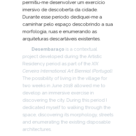
permitiu-me desenvolver um exercício
imersivo de descoberta da cidade.
Durante esse período dediquei-me a
caminhar pelo espaço descobrindo a sua
morfologia, ruas e enumerando as
arquiteturas descartáveis existentes.
Desembaraço
is a contextual
project developed during the Artistic
Residency period as part of the
XIX
Cerveira International Art Biennial (Portugal).
The possibility of living in the village for
two weeks in June 2018 allowed me to
develop an immersive exercise in
discovering the city. During this period I
dedicated myself to walking through the
space, discovering its morphology, streets
and enumerating the existing disposable
architectures.