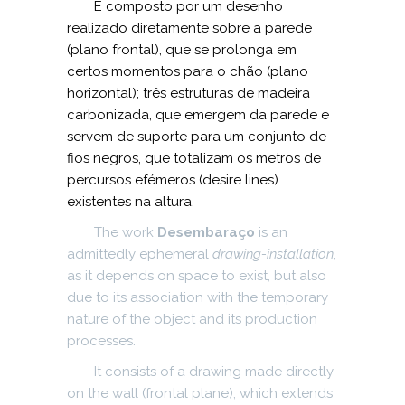
É composto por um desenho
realizado diretamente sobre a parede
(plano frontal), que se prolonga em
certos momentos para o chão (plano
horizontal); três estruturas de madeira
carbonizada, que emergem da parede e
servem de suporte para um conjunto de
fios negros, que totalizam os metros de
percursos efémeros (desire lines)
existentes na altura.
The work
Desembaraço
is an
admittedly ephemeral
drawing-installation
,
as it depends on space to exist, but also
due to its association with the temporary
nature of the object and its production
processes.
It consists of a drawing made directly
on the wall (frontal plane), which extends