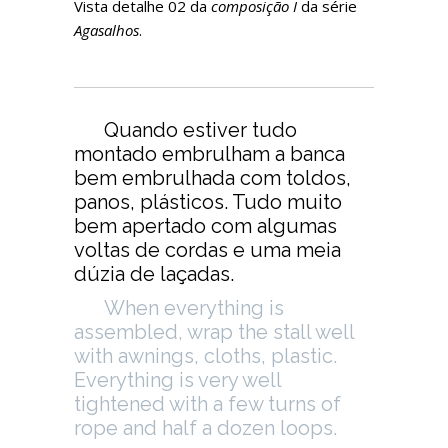
Vista detalhe 02 da
composição I
da série
Agasalhos
.
Quando estiver tudo
montado embrulham a banca
bem embrulhada com toldos,
panos, plásticos. Tudo muito
bem apertado com algumas
voltas de cordas e uma meia
dúzia de laçadas.
When everything is
assembled, wrap the stall well
with awnings, cloths, plastic.
Everything is very well
tightened with a few turns of
rope and half a dozen loops.