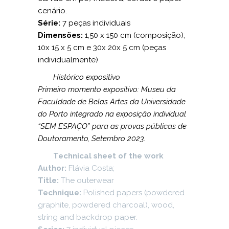
cenário.
Série:
7 peças individuais
Dimensões:
1,50 x 150 cm (composição);
10x 15 x 5 cm e 30x 20x 5 cm (peças
individualmente)
Histórico expositivo
Primeiro momento expositivo: Museu da
Faculdade de Belas Artes da Universidade
do Porto integrado na exposição individual
“SEM ESPAÇO” para as provas públicas de
Doutoramento, Setembro 2023.
Technical sheet of the work
Author:
Flávia Costa;
Title:
The outerwear
Technique:
Polished papers (powdered
graphite, powdered charcoal), wood,
string and backdrop paper.