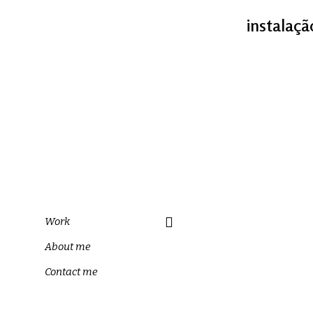
instalaçã
Work
About me
Contact me
Mil folhas